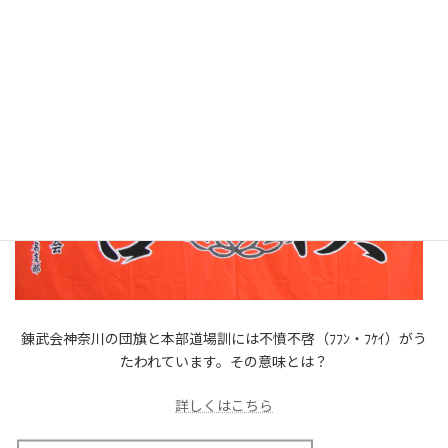
足揉み教室、講習会実施中！
錬武会神奈川の団旗と本部道場訓には不憤不啓（ﾌﾌﾝ・ﾌｹｲ）がう
たわれています。その意味とは？
詳しくはこちら