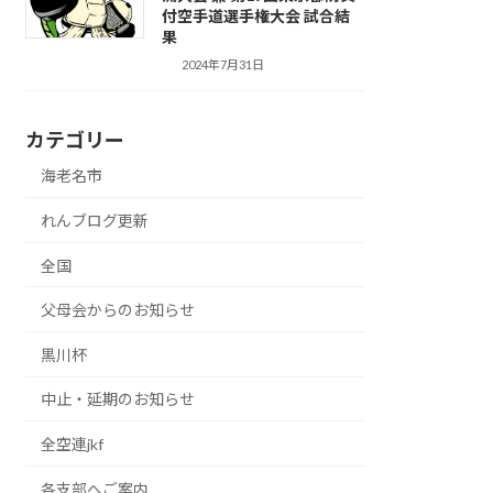
付空手道選手権大会 試合結
果
2024年7月31日
カテゴリー
海老名市
れんブログ更新
全国
父母会からのお知らせ
黒川杯
中止・延期のお知らせ
全空連jkf
各支部へご案内