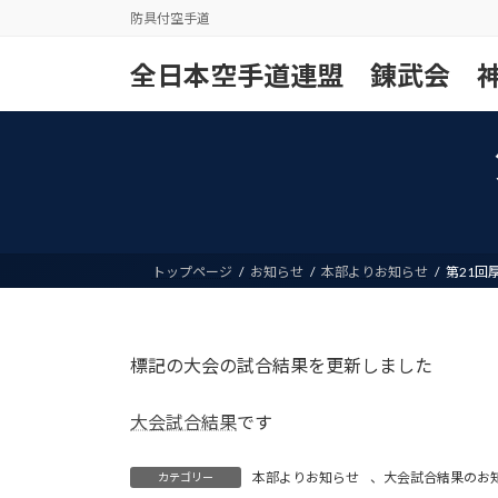
コ
ナ
防具付空手道
ン
ビ
テ
ゲ
全日本空手道連盟 錬武会 
ン
ー
ツ
シ
へ
ョ
ス
ン
キ
に
ッ
移
プ
動
トップページ
お知らせ
本部よりお知らせ
第21回
標記の大会の試合結果を更新しました
大会試合結果
です
本部よりお知らせ
、
大会試合結果のお
カテゴリー