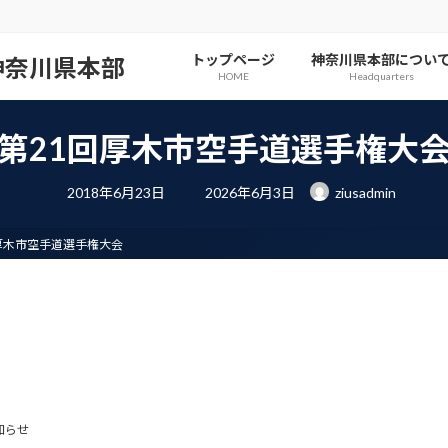
トップページ
神奈川県本部につい
神奈川県本部
HOME
Headquarters
第21回厚木市空手道選手権大
最
2018年6月23日
2026年6月3日
ziusadmin
終
更
新
日
厚木市空手道選手権大会
時
:
知らせ