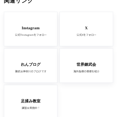
関連リンク
Instagram
X
公式TInstagramをフォロー
公式Xをフォロー
れんブログ
世界錬武会
錬武会神奈川のブログです
海外指導の模様を紹介
足揉み教室
講習会実施中！