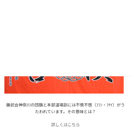
足揉み教室、講習会実施中！
錬武会神奈川の団旗と本部道場訓には不憤不啓（ﾌﾌﾝ・ﾌｹｲ）がう
たわれています。その意味とは？
詳しくはこちら