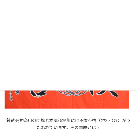
海外指導の模様を紹介しています
足揉み教室、講習会実施中！
錬武会神奈川の団旗と本部道場訓には不憤不啓（ﾌﾌﾝ・ﾌｹｲ）がう
たわれています。その意味とは？