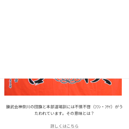
足揉み教室、講習会実施中！
錬武会神奈川の団旗と本部道場訓には不憤不啓（ﾌﾌﾝ・ﾌｹｲ）がう
たわれています。その意味とは？
詳しくはこちら