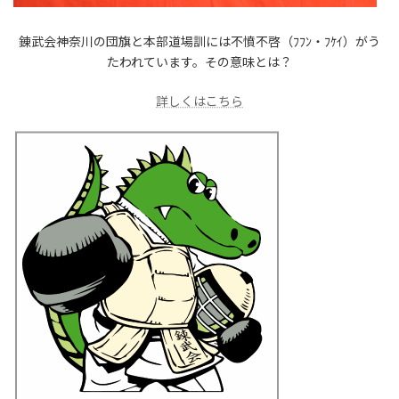
錬武会神奈川の団旗と本部道場訓には不憤不啓（ﾌﾌﾝ・ﾌｹｲ）がう
たわれています。その意味とは？
詳しくはこちら