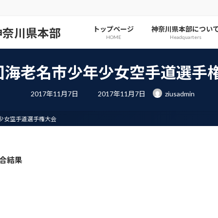
トップページ
神奈川県本部につい
神奈川県本部
HOME
Headquarters
回海老名市少年少女空手道選手
最
2017年11月7日
2017年11月7日
ziusadmin
終
更
新
日
少女空手道選手権大会
時
:
合結果