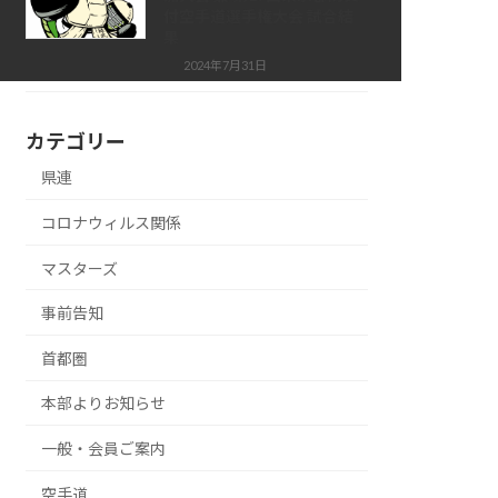
付空手道選手権大会 試合結
果
2024年7月31日
カテゴリー
県連
コロナウィルス関係
マスターズ
事前告知
首都圏
本部よりお知らせ
一般・会員ご案内
空手道