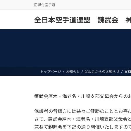
コ
ナ
防具付空手道
ン
ビ
テ
ゲ
全日本空手道連盟 錬武会 
ン
ー
ツ
シ
へ
ョ
ス
ン
キ
に
ッ
移
プ
動
トップページ
お知らせ
父母会からのお知らせ
父
錬武会厚木・海老名・川崎支部父母会からの
保護者の皆様方には益々ご健勝のこととお喜
さて、錬武会厚木・海老名・川崎支部父母会
兼ねて親睦会を下記の通り開催いたしますの