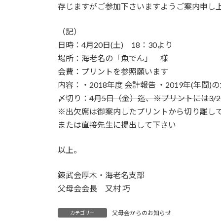
存じますがご参加下さいますようご案内申し
（記）
日時：4月20日(土) 18：30より
場所：海老名の「魚でん」 様
会費：プリントを参照願います
内容：・2018年度 会計報告 ・2019年(年間
〆切り：
4月5日（金）迄、※プリントには3/
※出欠席は御案内したプリントから切り離し
または直接先生に提出して下さい
以上。
錬武会厚木・海老名支部
父母会会長 又村 巧
父母会からのお知らせ
カテゴリー