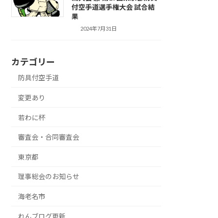
付空手道選手権大会 試合結
果
2024年7月31日
カテゴリー
防具付空手道
変更あり
若わに杯
審査会・合同審査会
東京都
理事総会のお知らせ
海老名市
れんブログ更新