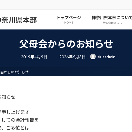
トップページ
神奈川県本部につい
神奈川県本部
HOME
Headquarters
父母会からのお知らせ
最
2019年4月9日
2026年6月3日
ziusadmin
終
更
新
日
母会からのお知らせ
時
:
お知らせ
び申し上げます
としての会計報告を
で、ご多忙とは