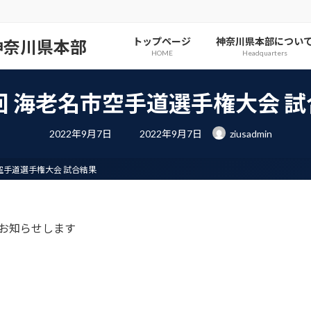
トップページ
神奈川県本部につい
神奈川県本部
HOME
Headquarters
回 海老名市空手道選手権大会 
最
2022年9月7日
2022年9月7日
ziusadmin
終
更
新
日
市空手道選手権大会 試合結果
時
:
をお知らせします