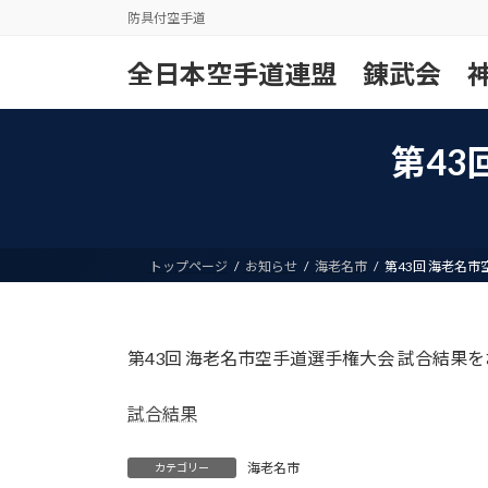
コ
ナ
防具付空手道
ン
ビ
テ
ゲ
全日本空手道連盟 錬武会 
ン
ー
ツ
シ
へ
ョ
第43
ス
ン
キ
に
ッ
移
プ
動
トップページ
お知らせ
海老名市
第43回 海老名
第43回 海老名市空手道選手権大会 試合結果
試合結果
海老名市
カテゴリー